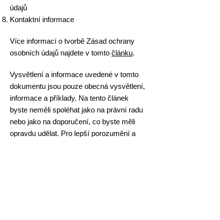
údajů
Kontaktní informace
Více informací o tvorbě Zásad ochrany
osobních údajů najdete v tomto
článku
.
Vysvětlení a informace uvedené v tomto
dokumentu jsou pouze obecná vysvětlení,
informace a příklady. Na tento článek
byste neměli spoléhat jako na právní radu
nebo jako na doporučení, co byste měli
opravdu udělat. Pro lepší porozumění a
pomoc s tvorbou Zásad ochrany osobních
údajů doporučujeme vyhledat právní
poradenství.
Výrobky GRAND zakoupíte
na: