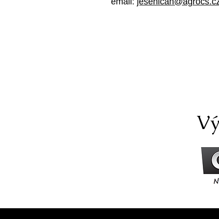
email:
jesenican@agrocs.c
Vý